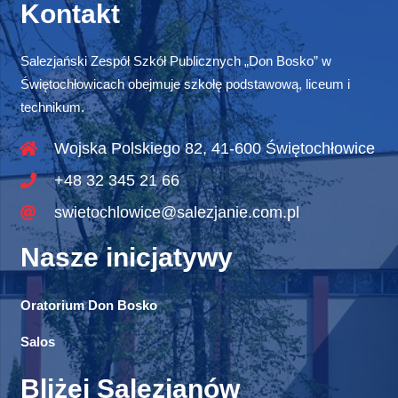
Kontakt
Salezjański Zespół Szkół Publicznych „Don Bosko” w
Świętochłowicach obejmuje szkołę podstawową, liceum i
technikum.
Wojska Polskiego 82, 41-600 Świętochłowice
+48 32 345 21 66
swietochlowice@salezjanie.com.pl
Nasze inicjatywy
Oratorium Don Bosko
Salos
Bliżej Salezjanów