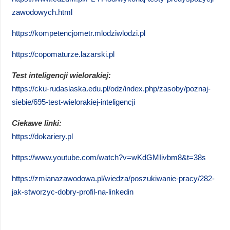
zawodowych.html
https://kompetencjometr.mlodziwlodzi.pl
https://copomaturze.lazarski.pl
Test inteligencji wielorakiej:
https://cku-rudaslaska.edu.pl/odz/index.php/zasoby/poznaj-
siebie/695-test-wielorakiej-inteligencji
Ciekawe linki:
https://dokariery.pl
https://www.youtube.com/watch?v=wKdGMIivbm8&t=38s
https://zmianazawodowa.pl/wiedza/poszukiwanie-pracy/282-
jak-stworzyc-dobry-profil-na-linkedin