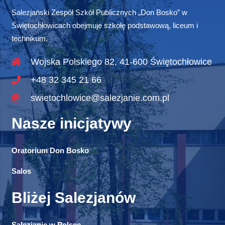
Salezjański Zespół Szkół Publicznych „Don Bosko” w
Świętochłowicach obejmuje szkołę podstawową, liceum i
technikum.
Wojska Polskiego 82, 41-600 Świętochłowice
+48 32 345 21 66
swietochlowice@salezjanie.com.pl
Nasze inicjatywy
Oratorium Don Bosko
Salos
Bliżej Salezjanów
Salezjanie w Polsce