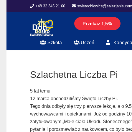
+48 32 345 21 66
swietochlowice@salezjanie.com
Przekaż 1,5%
Szkoła
Uczeń
Kandyda
Szlachetna Liczba Pi
5 lat temu
12 marca obchodziliśmy Święto Liczby Pi.
Tego dnia odbyły się trzy pierwsze lekcje, a o 9.
wychowawcami i opiekunami. Już od godziny 10
zatytułowanym „Małe ciała Układu Słonecznego”.
pytania i porozmawiać z naukowcem, co było b