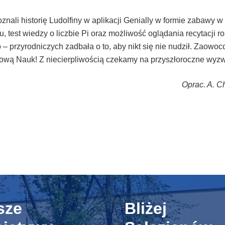
ali historię Ludolfiny w aplikacji Genially w formie zabawy
 test wiedzy o liczbie Pi oraz możliwość oglądania recytacji roz
 przyrodniczych zadbała o to, aby nikt się nie nudził. Zaowoc
ową Nauk! Z niecierpliwością czekamy na przyszłoroczne wyzw
Oprac. A. C
sze
Bliżej