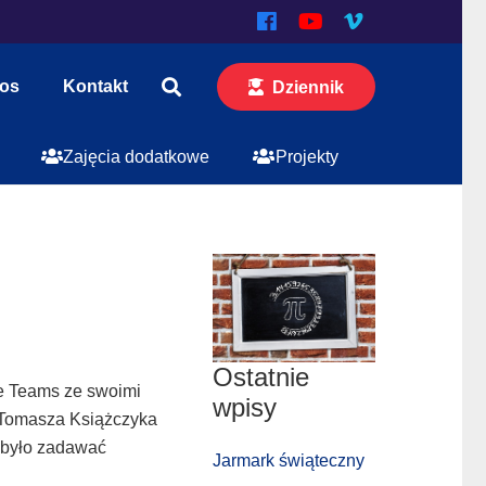
los
Kontakt
Dziennik
Zajęcia dodatkowe
Projekty
Ostatnie
mie Teams ze swoimi
wpisy
 Tomasza Książczyka
a było zadawać
Jarmark świąteczny