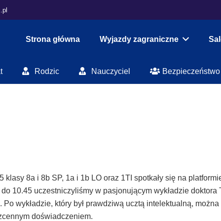
.pl
Strona główna
Wyjazdy zagraniczne
Sa
t
Rodzic
Nauczyciel
Bezpieczeństwo
55 klasy 8a i 8b SP, 1a i 1b LO oraz 1TI spotkały się na platfor
 do 10.45 uczestniczyliśmy w pasjonującym wykładzie doktora
 Po wykładzie, który był prawdziwą ucztą intelektualną, możn
ezcennym doświadczeniem.