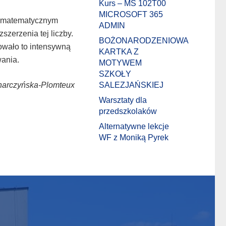
Kurs – MS 102T00
MICROSOFT 365
 w matematycznym
ADMIN
szerzenia tej liczby.
BOŻONARODZENIOWA
owało to intensywną
KARTKA Z
ania.
MOTYWEM
SZKOŁY
SALEZJAŃSKIEJ
harczyńska-Plomteux
Warsztaty dla
przedszkolaków
Alternatywne lekcje
WF z Moniką Pyrek