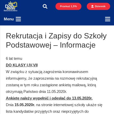
Przekaż 1,5%
Dziennik
Menu
Rekrutacja i Zapisy do Szkoły
Podstawowej – Informacje
6 lat temu
DO KLASY I,IV,VII
W związku z sytuacją zagrożenia koronawirusem
informujemy, że zaproszenia na rozmowę rekrutacyjną
zostaną w tym roku zastąpione ankietą mailową, którą
otrzymają Państwo dnia 11.05.2020r.
Ankietę należy wypełnić i odesłać do 13.05.2020r.
Dnia
15.05.2020r.
na stronie internetowej szkoły ukaże się
lista kandydatów przyjętych oraz nieprzyjętych do